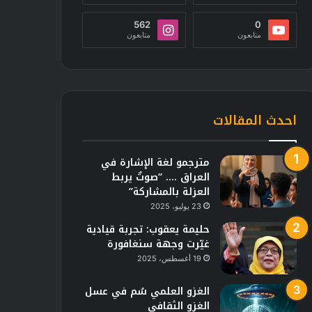
562
0
متابعون
متابعون
احدث المقالات
مترجمو لغة الإشارة في
العراق …. “صوتٌ يربط
العزلة بالمشاركة”
23 يوليو، 2025
حليمة يعقوب: تجربة قيادية
غيّرت وجهة سنغافورة
19 أغسطس، 2025
الغزو العلمي سُم في عسل
الغزو الثقافي