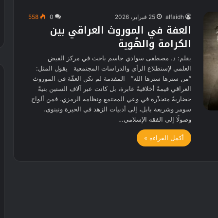
alfaidh
25 فبراير، 2026
0
558
العفة في الموروث العراقي بين
الكرامة والهُوية
بقلم: د. مصطفى سوادي جاسم باحث في مركز الفيض
العلمي لإستطلاع الرأي والدراسات المجتمعية يقول المثل:
“من سترها سترها الله“ المقدمة لم تكن العفّة في الموروث
العراقي قيمةً أخلاقيةً عابرة، بل كانت عبر آلاف السنين بنيةً
حضاريةً متجذّرة في وعي المجتمع ونظامه الرمزي، فمن ألواح
سومر وشريعة بابل، إلى أدبيات الزهد في الحيرة ونينوى،
وصولًا إلى الفقه الإسلامي…
أكمل القراءة »