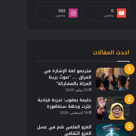
562
0
متابعون
متابعون
احدث المقالات
مترجمو لغة الإشارة في
العراق …. “صوتٌ يربط
العزلة بالمشاركة”
23 يوليو، 2025
حليمة يعقوب: تجربة قيادية
غيّرت وجهة سنغافورة
19 أغسطس، 2025
الغزو العلمي سُم في عسل
الغزو الثقافي