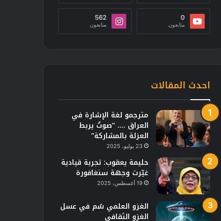
562
0
متابعون
متابعون
احدث المقالات
مترجمو لغة الإشارة في
العراق …. “صوتٌ يربط
العزلة بالمشاركة”
23 يوليو، 2025
حليمة يعقوب: تجربة قيادية
غيّرت وجهة سنغافورة
19 أغسطس، 2025
الغزو العلمي سُم في عسل
الغزو الثقافي