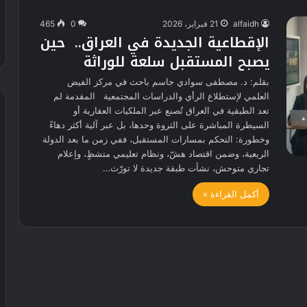
alfaidh
21 فبراير، 2026
0
465
الإقطاعية الجديدة في العراق.. حين
يصبح المستقبل سلعة للوراثة
بقلم: د. مصطفى سوادي جاسم باحث في مركز الفيض
العلمي لإستطلاع الرأي والدراسات المجتمعية المقدمة لم
تعد الطبقية في العراق تُصنع عبر الملكيات العقارية أو
السيطرة المباشرة على الثروة وحدها، بل عبر آلية أكثر دهاءً
وخطورة: التحكم بمسارات المستقبل، ففي زمن ما بعد الدولة
الريعية، وضمن اقتصاد هشّ، ونظام تعليمي متشظٍ، وإعلام
تجاري متوحش، نشأت طبقة جديدة لا تورّث…
أكمل القراءة »