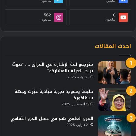
متابعين
متابعون
562
0
متابعون
متابعون
احدث المقالات
مترجمو لغة الإشارة في العراق …. “صوتٌ
يربط العزلة بالمشاركة”
23 يوليو، 2025
حليمة يعقوب: تجربة قيادية غيّرت وجهة
سنغافورة
19 أغسطس، 2025
الغزو العلمي سُم في عسل الغزو الثقافي
21 فبراير، 2025