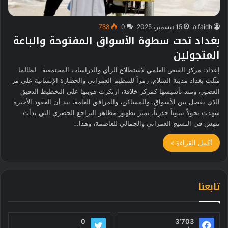
alfaidh
15 ديسمبر، 2025
0
788
بغداد تحت سطوة الأسواق المفتوحة والباعة
المتجولين
إعداد: مركز الفيض العلمي لاستطلاع الرأي والدراسات المجتمعية لطالما
مثّلت بغداد مدينة السلام، رمزاً للتنظيم العمراني والحضارة الإنسانية على مر
العصور، ومنذ تأسيسها كمركز خلافة، ارتكزت هويتها على التخطيط الدقيق
الذي يفصل بين الأسواق، والمساكن، والمرافق العامة، بيد أن العقود الأخيرة
شهدت تحولاً بنيوياً جذرياً، تميز بظهور مظاهر التراجع الحضري التي بدأت
تنهش في النسيج العمراني والجمالي للعاصمة، وهذا…
أكمل القراءة »
تابعنا
0
3٬703