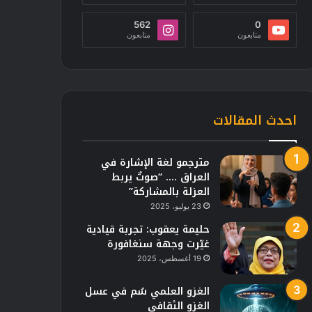
562
0
متابعون
متابعون
احدث المقالات
مترجمو لغة الإشارة في
العراق …. “صوتٌ يربط
العزلة بالمشاركة”
23 يوليو، 2025
حليمة يعقوب: تجربة قيادية
غيّرت وجهة سنغافورة
19 أغسطس، 2025
الغزو العلمي سُم في عسل
الغزو الثقافي