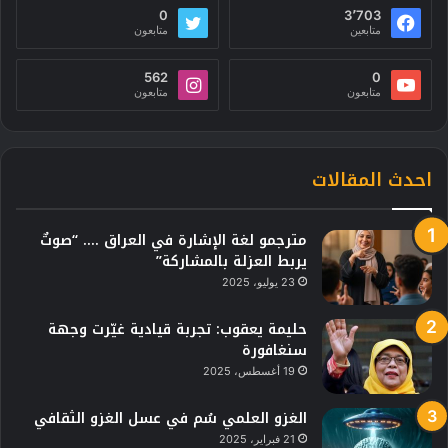
0
3٬703
متابعين
متابعون
562
0
متابعون
متابعون
احدث المقالات
مترجمو لغة الإشارة في العراق …. “صوتٌ
يربط العزلة بالمشاركة”
23 يوليو، 2025
حليمة يعقوب: تجربة قيادية غيّرت وجهة
سنغافورة
19 أغسطس، 2025
الغزو العلمي سُم في عسل الغزو الثقافي
21 فبراير، 2025