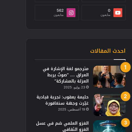
562
0
متابعون
متابعون
احدث المقالات
مترجمو لغة الإشارة في
العراق …. “صوتٌ يربط
العزلة بالمشاركة”
23 يوليو، 2025
حليمة يعقوب: تجربة قيادية
غيّرت وجهة سنغافورة
19 أغسطس، 2025
الغزو العلمي سُم في عسل
الغزو الثقافي